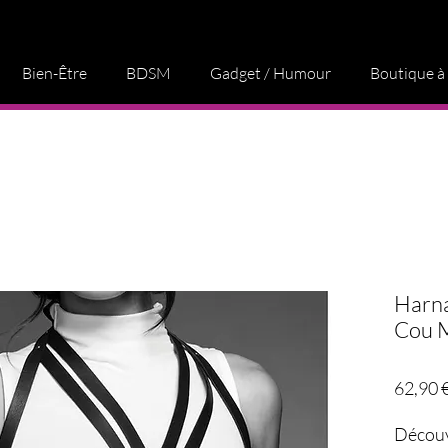
Bien-Être
BDSM
Gadget / Humour
Boutique à
Harna
Cou 
62,90 
Décou