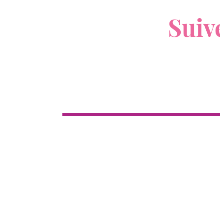
V
Suiv
Boutique
Cl
Tous les produits
Nouveau
12