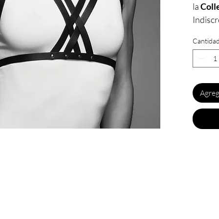
la
Coll
Indiscr
des lab
Cantida
témoin
d’amour
libérer
des lim
Agreg
indiscr
Le
Har
Cou
MA
Indiscr
ultra 
unique,
réussir
signe 
touche 