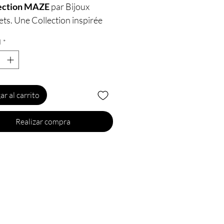
ection MAZE
par Bijoux
ets. Une Collection inspirée
yrinthes, lieux mythiques
d
*
s de grandes histoires
 secrètes où l’on peut se
 de toutes les contraintes et
ites à l’abri des regards
ar al carrito
ets.
Realizar compra
nais Soutien-Gorge de
ZE de Bijoux
ets au
design épuré, sobre et
tendance
est un accessoire
 osé et sexy à avoir pour
 vos soirées coquines sous le
du
BDSM
ou pour donner une
d’originalité à vos tenues de