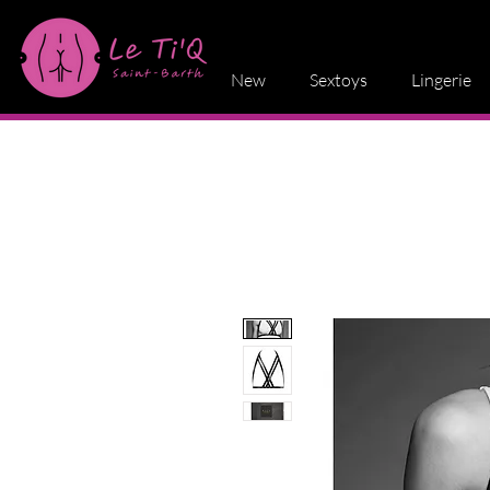
New
Sextoys
Lingerie