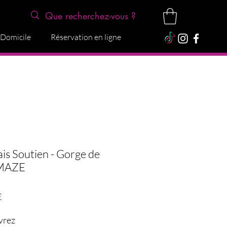
 Domicile
Réservation en ligne
is Soutien - Gorge de
MAZE
Precio
€
vrez