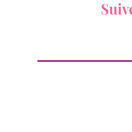
Suiv
Boutique
Cl
Tous les produits
Nouveau
12
Top ventes