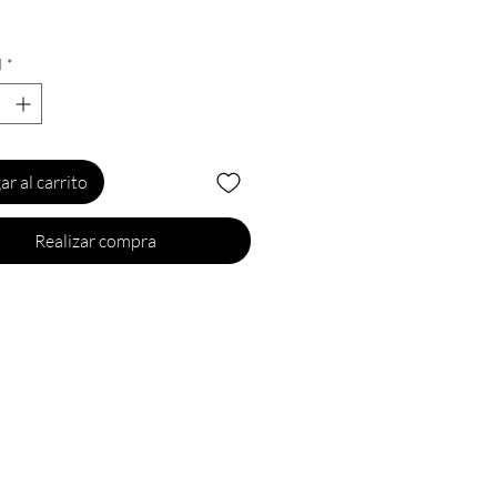
soit pour jouer seul ou à deux,
d
*
le gode ceinture tout à fait
lier sait répondre aux attentes
nes!
 lui, les femmes peuvent
ar al carrito
is revêtir le rôle de l'autre et
r leur partenaire tout en
Realizar compra
ant simultanément du même
gonomie est étudiée pour
r l'anatomie féminine:
 naturellement l'extrémité
du sextoy dans votre vagin. Le
ché ainsi maintenu, est en
ur votre pubis et vous dote