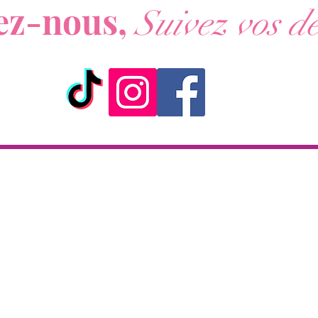
ez-nous,
Suivez vos dé
d'une 
A vous
parten
ceintur
Caracté
- Doub
- ergo
fémini
- Matiè
- Textu
ick & Collect
Livraison
- Dimen
- Marq
KAZA CBD
Livraison en 2h
 rue de la République
partout sur l'île
97133 Gustavia
Paiement à la livraison