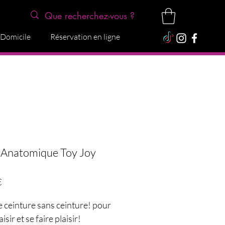
 Domicile
Réservation en ligne
Anatomique Toy Joy
Precio
€
 ceinture sans ceinture! pour
aisir et se faire plaisir!