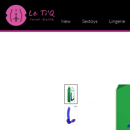
New
Sextoys
Lingerie