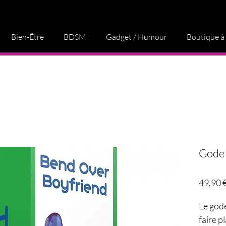
Bien-Être
BDSM
Gadget / Humour
Boutique à
Gode 
49,90 
Le gode
faire pl