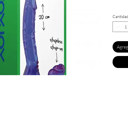
Que ce 
Cantida
ce doub
particu
fémini
Grâce à
Agreg
désorma
pénétre
profit
plaisir.
Son er
épouse
Insérez
courte 
godemi
ous ne voulez rien rater de nos actualités ?
appui s