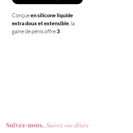
Conçue
en silicone liquide
extra doux et extensible
, la
gaine de pénis offre
3
possibilités d'utilisation :
comme masturbateur
masculin en solo, ou comme
agrandisseur de pénis et
stimulateur de sensations en
couple.
Caractéristiques :
- Sextoy 3 en 1
-
Gaine de masturbation,
Vous ne voulez rien rater de nos actualités ?
agrandissement du pénis /
Suivez-nous,
Suivez vos désirs
pénétration, stimulation