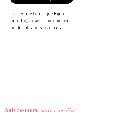
Collier fetish, marque Bijoux
pour toi, en simili cuir noir, avec
un double anneau en métal
couleur argent sur le devant.
Caractéristiques :
- Collier de cou sexy
- Taille ajustable
- Longueur totale : 40 cm,
largeur : 2 cm
- Matière : polyuréthane / simili
cuir + alliage de zinc
- Marque : Bijoux pour toi
Vous ne voulez rien rater de nos actualités ?
Suivez-nous,
Suivez vos désirs