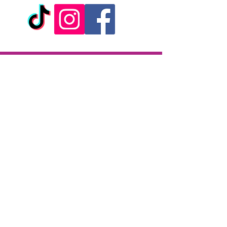
Livraison
Livraison en 2h partout sur l'île
Paiement à la livraison
CB / Espèces
7j/7 de 10h à 22h
Click & Collect
KAZA CBD
12 rue de la République
97133 Gustavia
Saint-Barthélemy
Lundi-Samedi : 10 h - 19 h30