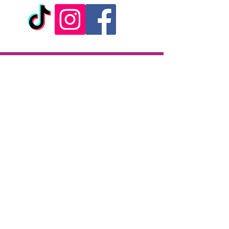
- Sans phtalates
- Marque: Toy Joy
Livraison
Livraison en 2h partout sur l'île
Paiement à la livraison
CB / Espèces
7j/7 de 10h à 22h
Click & Collect
KAZA CBD
12 rue de la République
97133 Gustavia
Saint-Barthélemy
Lundi-Samedi : 10 h - 19 h30