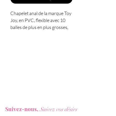
Chapelet anal de la marque Toy
Joy, en PVC, flexible avec 10
balles de plus en plus grosses,
pour les amateurs de plaisir
anal.
Caractéristiques:
- Chaine anale
- Pour hommes et femmes
- Stimulation anale
- 10 boules de diamètre de plus
en plus gros
- Dimensions: 30 x 1,5 à 2,5 cm
Vous ne voulez rien rater de nos actualités ?
maxi
Suivez-nous,
Suivez vos désirs
- Matière: PVC