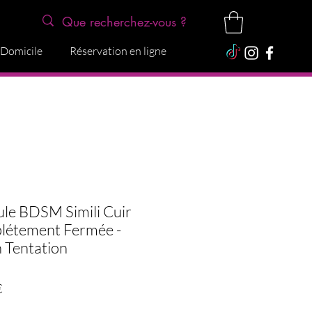
 Domicile
Réservation en ligne
le BDSM Simili Cuir
létement Fermée -
h Tentation
Precio
€