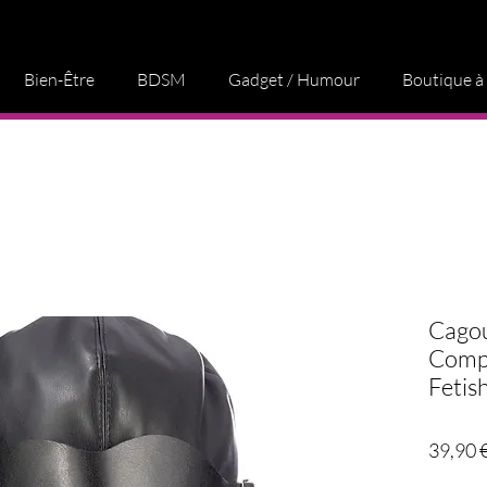
Bien-Être
BDSM
Gadget / Humour
Boutique à
Cagou
Comp
Fetis
39,90 