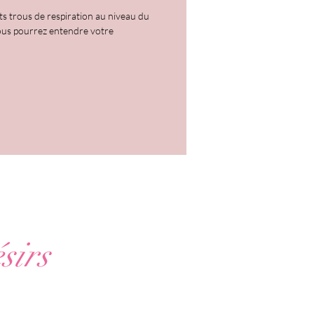
ts trous de respiration au niveau du
 vous pourrez entendre votre
sirs