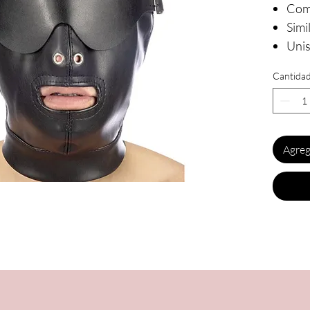
Com
Simil
Unis
Cantida
Agreg