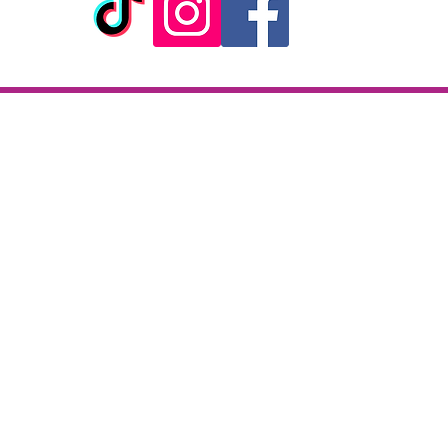
ick & Collect
Livraison
KAZA CBD
Livraison en 2h
 rue de la République
partout sur l'île
97133 Gustavia
Paiement à la livraison
Saint-Barthélemy
CB / Espèces
i-Samedi : 10 h - 19 h30
7j/7 de 10h à 22h
l : +590 690 52 87 49
il :
kazacbd@gmail.com