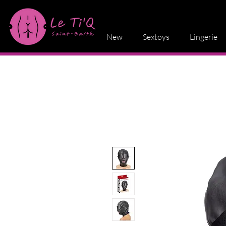
New
Sextoys
Lingerie