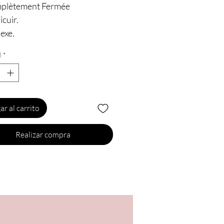
plètement Fermée
icuir.
exe.
d
*
ar al carrito
Realizar compra