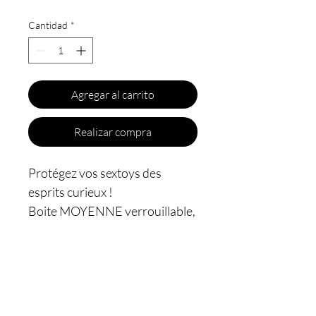
Cantidad
*
Agregar al carrito
Realizar compra
Protégez vos sextoys des
esprits curieux !
Boite MOYENNE verrouillable,
une
façon sexy de garder vos
objets de valeur coquins
secrets des esprits indiscrets
.
Avec système de vérouillage
sans clé !