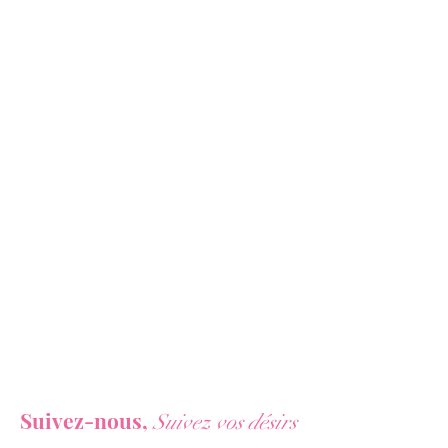
Dimensions : 30 cm x 10 cm x 10
cm
Vous ne voulez rien rater de nos actualités ?
Suivez-nous,
Suivez vos désirs