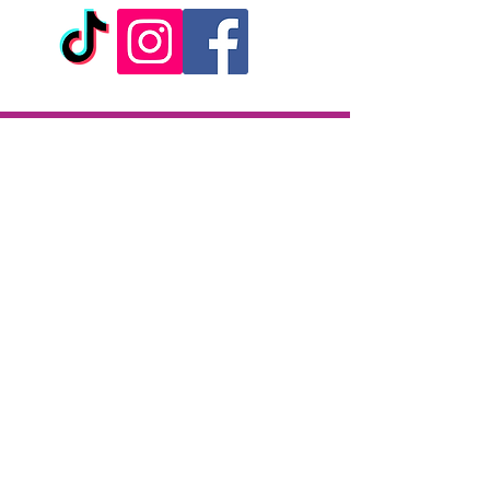
Livraison
Livraison en 2h partout sur l'île
Paiement à la livraison
CB / Espèces
7j/7 de 10h à 22h
Click & Collect
KAZA CBD
12 rue de la République
97133 Gustavia
Saint-Barthélemy
Lundi-Samedi : 10 h - 19 h30