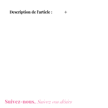
toutes situations
Description de l'article :
La boisson exclusive
Jacquie et Michel
pour
booster vos performances et
dépasser vos limites grâce à sa teneur
en caféine (21 mg pour 100 ml),
taurine et vitamines B.
Découvrez le nouveau
soft drink
au goût
délicieux qui diminue les effets de la
fatigue, augmente l'attention et
améliore la concentration.
Vous ne voulez rien rater de nos actualités ?
Suivez-nous,
Suivez vos désirs