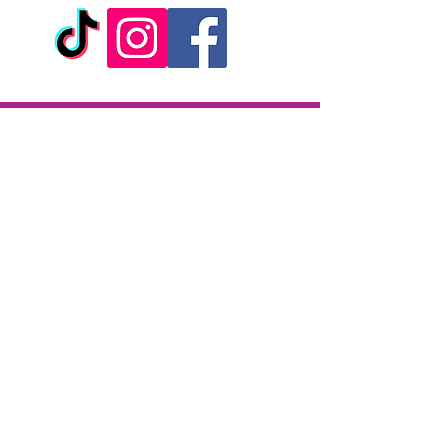
Livraison
Livraison en 2h partout sur l'île
Paiement à la livraison
CB / Espèces
7j/7 de 10h à 22h
Click & Collect
KAZA CBD
12 rue de la République
97133 Gustavia
Saint-Barthélemy
Lundi-Samedi : 10 h - 19 h30