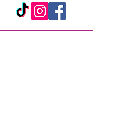
Livraison
Livraison en 2h partout sur l'île
Paiement à la livraison
CB / Espèces
7j/7 de 10h à 22h
Click & Collect
KAZA CBD
12 rue de la République
97133 Gustavia
Saint-Barthélemy
Lundi-Samedi : 10 h - 19 h30