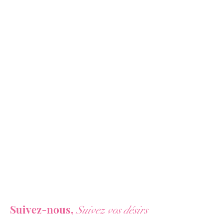
profiter de vos soirées des plus
amusantes aux plus relaxantes.
Vous ne voulez rien rater de nos actualités ?
Suivez-nous,
Suivez vos désirs