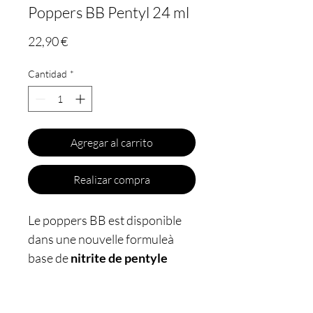
Poppers BB Pentyl 24 ml
Precio
22,90 €
Cantidad
*
Agregar al carrito
Realizar compra
Le poppers BB est disponible
dans une nouvelle formuleà
base de
nitrite de pentyle
purifié et stabilisé
. Ce sont
24
ml d'arômes puissants
pour