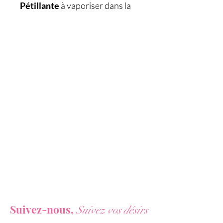
Pétillante
à vaporiser dans la
bouche qui procure des
sensations inouïes lors du sexe
oral.
Son eﬀet rafraîchissant et
stimulant vous apportera des
sensations originales comme si
vous aviez un bonbon à la
fraicheur glacée dans la bouche
...
Quelques pulvérisations dans
la bouche avant le sexe oral, le
spray buccal WOW est parfait
pour une fellation ou un
Vous ne voulez rien rater de nos actualités ?
cunnilingus à l'effet
sensationnel et rafraîchissant.
Suivez-nous,
Suivez vos désirs
Caractéristiques :