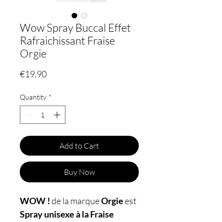
Wow Spray Buccal Effet
Rafraichissant Fraise
Orgie
Price
€19.90
Quantity
*
Add to Cart
Buy Now
WOW !
de la marque
Orgie
est
Spray unisexe à la Fraise