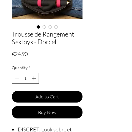
Trousse de Rangement
Sextoys - Dorcel
Price
€24.90
Quantity
*
Add to Cart
Buy Now
DISCRET: Look sobre et