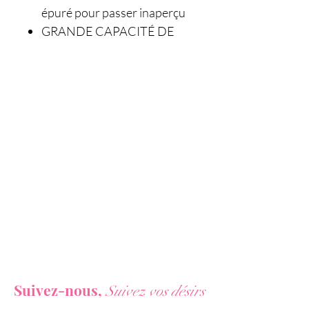
épuré pour passer inaperçu
GRANDE CAPACITÉ DE
RANGEMENT : doté d’une
grande poche et d’élastiques
pour ranger sextoys,
lubrifiants et produits
d’entretien
CADENAS À CODE
PERSONNALISABLE
INTEGRÉ : ne perdez plus
vos clés !
Pour : Femme, Homme
Marque : Dorcel
Vous ne voulez rien rater de nos actualités ?
Suivez-nous,
Suivez vos désirs