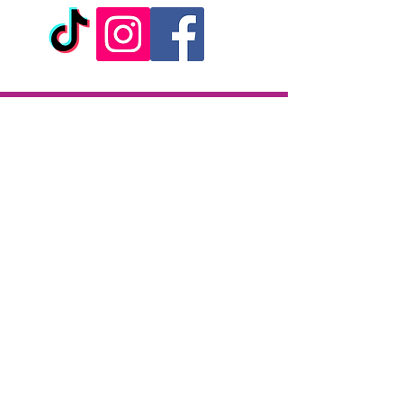
Livraison
Livraison en 2h partout sur l'île
Paiement à la livraison
CB / Espèces
7j/7 de 10h à 22h
Click & Collect
KAZA CBD
12 rue de la République
97133 Gustavia
Saint-Barthélemy
Lundi-Samedi : 10 h - 19 h30