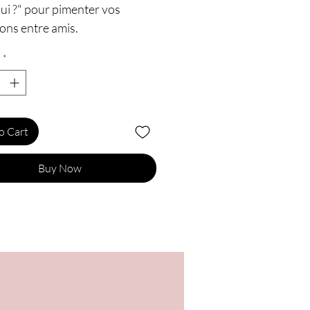
ui ?" pour pimenter vos
ons entre amis.
*
o Cart
Buy Now