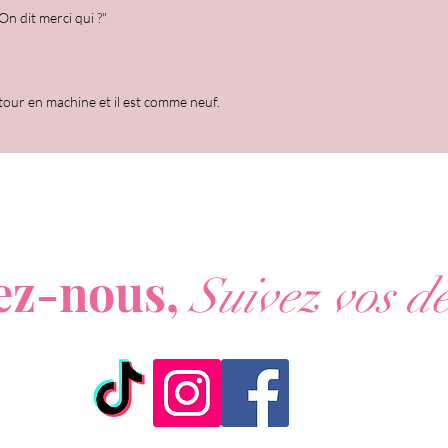
On dit merci qui ?"
n tour en machine et il est comme neuf.
ous ne voulez rien rater de nos actualités ?
ez-nous,
Suivez vos dé