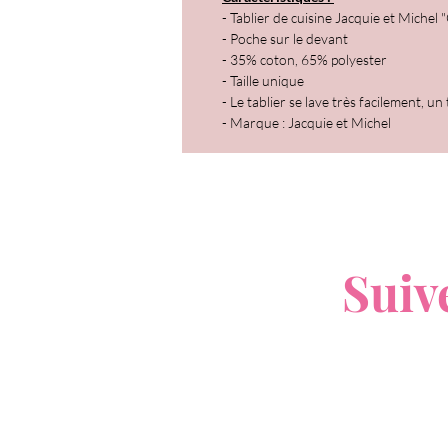
- Tablier de cuisine Jacquie et Michel "
- Poche sur le devant
- 35% coton, 65% polyester
- Taille unique
- Le tablier se lave très facilement, u
- Marque : Jacquie et Michel
V
Suiv