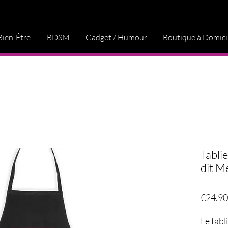
Bien-Être
BDSM
Gadget / Humour
Boutique à Domici
Tabli
dit Me
€24.90
Le tabl