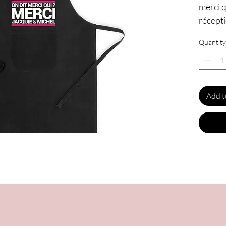
merci q
récepti
Quantity
Add t