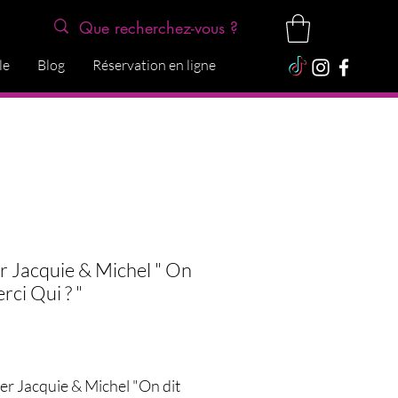
le
Blog
Réservation en ligne
er Jacquie & Michel " On
rci Qui ? "
Price
ier Jacquie & Michel "On dit