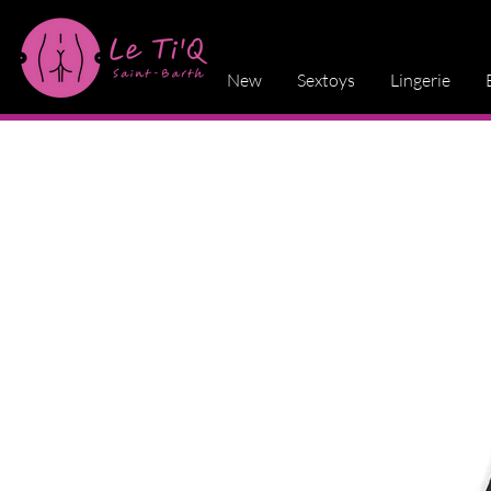
New
Sextoys
Lingerie