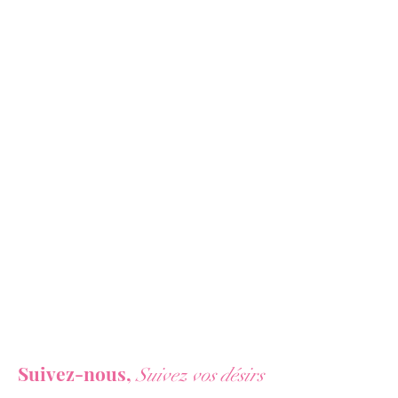
Osez ce
String Eléphant Rouge
de
Paris
Hollywood
pour passer une
soirée
fun
et
sexy
!
Pour un
strip-tease
sexy,
un
enterrement de vie de garçon
ou
simplement pour
surprendre votre
partenaire
, ce String Eléphant Rouge
est le détail redoutable qui fera craquer
tout le monde !
Lavable en machine. Taille Unique M-XXL .
90% Polyester et 10% Elasthanne.
Vous ne voulez rien rater de nos actualités ?
Suivez-nous,
Suivez vos désirs