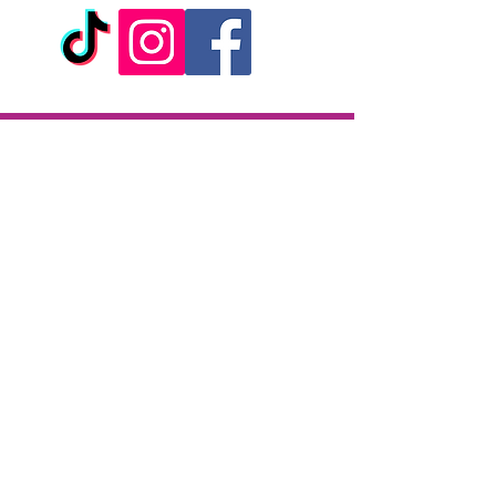
Livraison
Livraison en 2h partout sur l'île
Paiement à la livraison
CB / Espèces
7j/7 de 10h à 22h
Click & Collect
KAZA CBD
12 rue de la République
97133 Gustavia
Saint-Barthélemy
Lundi-Samedi : 10 h - 19 h30