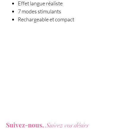
Effet langue réaliste
7 modes stimulants
Rechargeable et compact
Des sensations de langue plus
vraies que nature
Le simulateur de cunnilingus
Diva de ToyJoy vous fait
découvrir une nouvelle
dimension du plaisir oral.
Compact et raffiné, il reproduit
fidèlement les mouvements
d'une langue douce et taquine,
Vous ne voulez rien rater de nos actualités ?
pour une stimulation du clitoris
d'un réalisme troublant. Grâce
Suivez-nous,
Suivez vos désirs
à son design ergonomique et sa