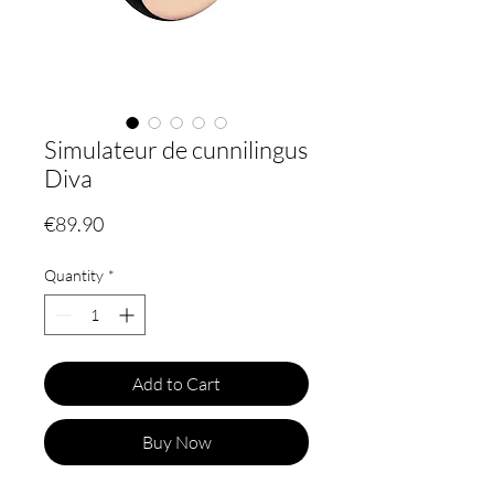
Simulateur de cunnilingus
Diva
Price
€89.90
Quantity
*
Add to Cart
Buy Now