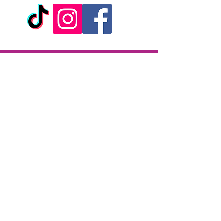
un maximum de confort. Vous n'aurez
plus qu'une chose à faire : vous
concentrer sur votre plaisir...
Laissez
libre cours à votre
imagination
en définissant les règles
avec votre partenaire !
Livraison
Dimensions :
Longueur : 36 cm
Livraison en 2h partout sur l'île
Largeur : 6,5 cm
Paiement à la livraison
CB / Espèces
7j/7 de 10h à 22h
Click & Collect
KAZA CBD
12 rue de la République
97133 Gustavia
Saint-Barthélemy
Lundi-Samedi : 10 h - 19 h30