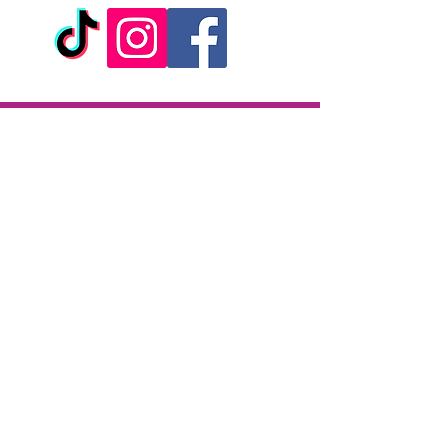
Livraison
Livraison en 2h partout sur l'île
Paiement à la livraison
CB / Espèces
7j/7 de 10h à 22h
Click & Collect
KAZA CBD
12 rue de la République
97133 Gustavia
Saint-Barthélemy
Lundi-Samedi : 10 h - 19 h30