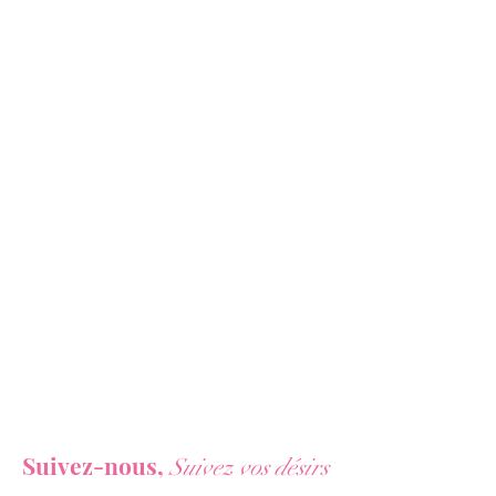
Vous ne voulez rien rater de nos actualités ?
Suivez-nous,
Suivez vos désirs