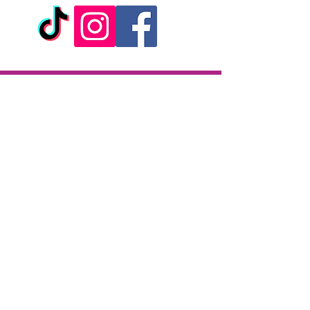
- Jeux de bondage et BDSM
- Pour hommes et femmes
- Serrure à clé + 2 clés
- Bouton de libération rapide
- Matière : métal anodisée + fausse
fourrure imprimée zèbre
- Marque : Shots Toys
Livraison
Livraison en 2h partout sur l'île
Paiement à la livraison
CB / Espèces
7j/7 de 10h à 22h
Click & Collect
KAZA CBD
12 rue de la République
97133 Gustavia
Saint-Barthélemy
Lundi-Samedi : 10 h - 19 h30