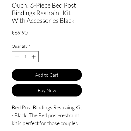
Ouch! 6-Piece Bed Post
Bindings Restraint Kit
With Accessories Black
Price
€69.90
Quantity
*
Add to Cart
Buy Now
Bed Post Bindings Restraing Kit
- Black. The Bed post-restraint
kit is perfect for those couples
looking to explore bondage in