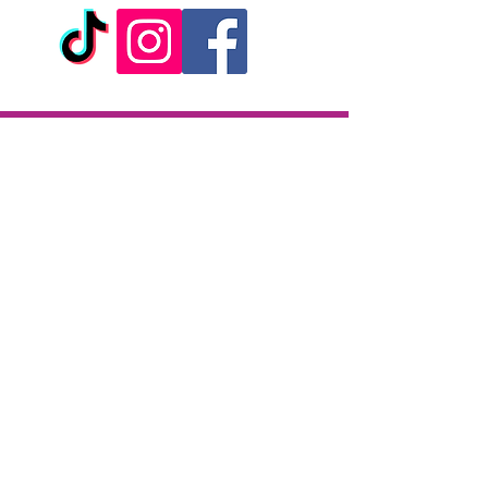
Livraison
Livraison en 2h partout sur l'île
Paiement à la livraison
CB / Espèces
7j/7 de 10h à 22h
Click & Collect
KAZA CBD
12 rue de la République
97133 Gustavia
Saint-Barthélemy
Lundi-Samedi : 10 h - 19 h30