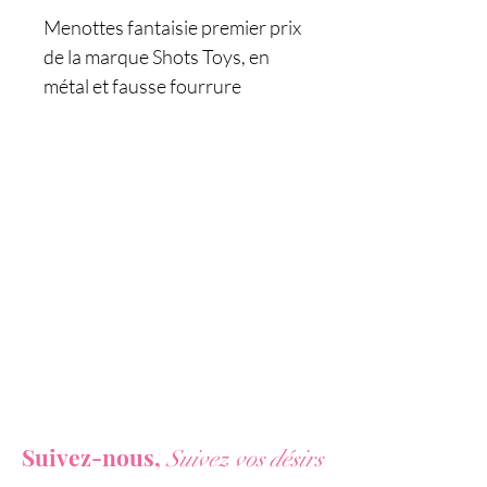
Menottes fantaisie premier prix
de la marque Shots Toys, en
métal et fausse fourrure
violette, avec fermeture à clé +
2 clés fournies.
Caractéristiques :
- Menottes fantaisie
- Jeux de bondage et BDSM
- Pour hommes et femmes
- Serrure à clé + 2 clés
- Bouton de libération rapide
- Matière : métal anodisée +
fausse fourrure violette
Vous ne voulez rien rater de nos actualités ?
- Marque : Shots Toys
Suivez-nous,
Suivez vos désirs