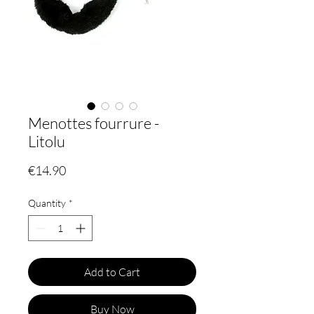
Menottes fourrure -
Litolu
Price
€14.90
Quantity
*
Add to Cart
Buy Now