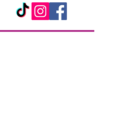
Livraison
Livraison en 2h partout sur l'île
Paiement à la livraison
CB / Espèces
7j/7 de 10h à 22h
Click & Collect
KAZA CBD
12 rue de la République
97133 Gustavia
Saint-Barthélemy
Lundi-Samedi : 10 h - 19 h30