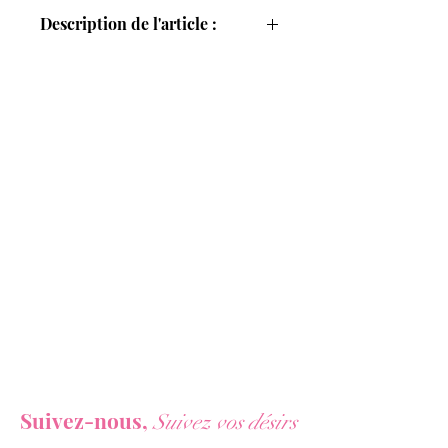
Description de l'article :
Amusez-vous avec nous, les
Menottes
en Bonbons
de
Spencer &
Fleetwood
et apportez de la
gourmandise à vos moments intimes !
Nous pouvons
être
croqués
ou
sucés
selon les envies
de chacun afin de libérer votre
partenaire…
Une
idée de
cadeau
plutôt
originale
et
gourmande
qui ravira les amateurs et amatrices de
sucreries.
Vous ne voulez rien rater de nos actualités ?
Suivez-nous,
Suivez vos désirs