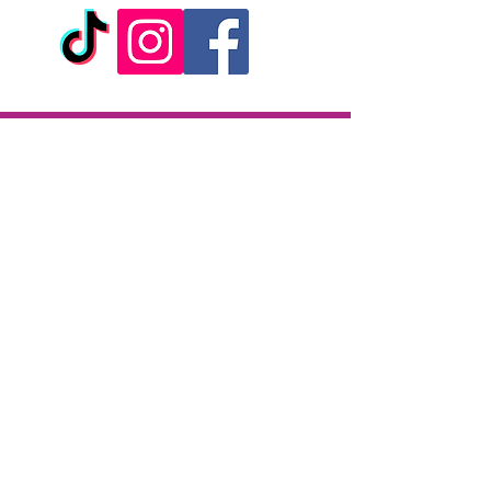
Livraison
Livraison en 2h partout sur l'île
Paiement à la livraison
CB / Espèces
7j/7 de 10h à 22h
Click & Collect
KAZA CBD
12 rue de la République
97133 Gustavia
Saint-Barthélemy
Lundi-Samedi : 10 h - 19 h30