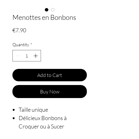
Menottes en Bonbons
Price
€7.90
Quantity
*
Add to Cart
Buy Now
Taille unique
Délicieux Bonbons à
Croquer ou à Sucer
Accessoire Original