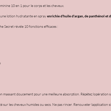
féminine 10 en 1 pour le corps et les cheveux.
t une lotion hydratante en spray
enrichie d'huile d'argan, de panthénol et d
 The Secret révèle 10 fonctions efficaces :
s
en massant doucement pour une meilleure absorption. Répétez lopération si 
é sur les cheveux humides ou secs. Ne pas rincer. Renouveler lapplication si