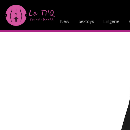
New
Sextoys
Lingerie