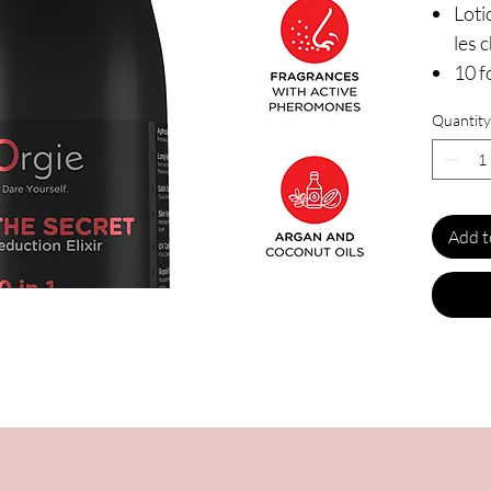
Loti
les 
10 f
Parf
Quantity
Cont
coc
Flac
Fabr
Add t
Marq
Parf
tête
cèd