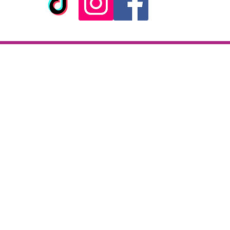
ick & Collect
Livraison
KAZA CBD
Livraison en 2h
 rue de la République
partout sur l'île
97133 Gustavia
Paiement à la livraison
Saint-Barthélemy
CB / Espèces
i-Samedi : 10 h - 19 h30
7j/7 de 10h à 22h
l : +590 690 52 87 49
il :
kazacbd@gmail.com