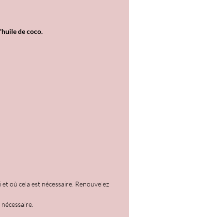
'huile de coco.
et où cela est nécessaire. Renouvelez
 nécessaire.