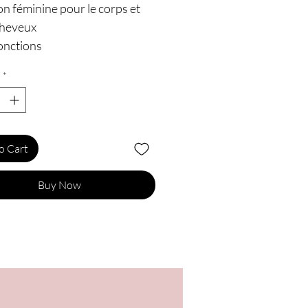
on féminine pour le corps et
cheveux
onctions
um aux phéromones actives
*
ient de l'huile d'Argan et de
o
on pulvérisateur 200ml
iqué au Portugal
o Cart
ue : Orgie
um : Fruits floraux. Notes de
Buy Now
 : Cerise, muguet, bois de
re