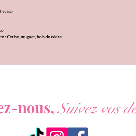
 cheveux
oco
ête : Cerise, muguet, bois de cèdre
ous ne voulez rien rater de nos actualités ?
ez-nous,
Suivez vos dé