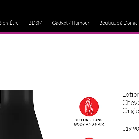
Bien-Être
BDSM
Gadget / Humour
Boutique à Domici
Lotio
Cheve
Orgie
€19.90