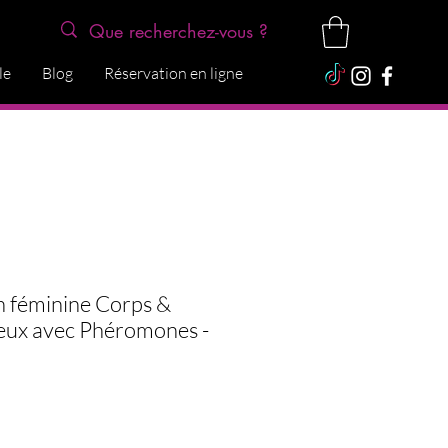
le
Blog
Réservation en ligne
n féminine Corps &
ux avec Phéromones -
Price