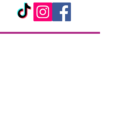
Livraison
Livraison en 2h partout sur l'île
Paiement à la livraison
CB / Espèces
7j/7 de 10h à 22h
Click & Collect
KAZA CBD
12 rue de la République
97133 Gustavia
Saint-Barthélemy
Lundi-Samedi : 10 h - 19 h30