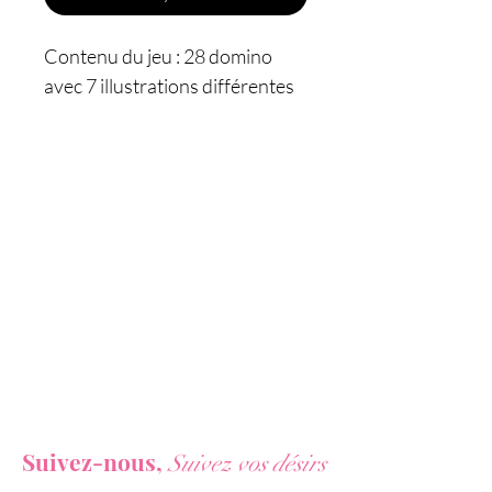
Contenu du jeu : 28 domino
avec 7 illustrations différentes
Caractéristiques :
- Jeu de société coquin
- Pour 2 personnes
- Pour hommes/femmes,
hommes/hommes,
femmes/femmes
- 8 langues (espagnol, anglais,
allemand, français, néerlandais,
portugais, italien, polonais)
- Marque : Secret Play
Vous ne voulez rien rater de nos actualités ?
Suivez-nous,
Suivez vos désirs