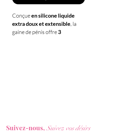
Conçue
en silicone liquide
extra doux et extensible
, la
gaine de pénis offre
3
possibilités d'utilisation :
comme masturbateur
masculin en solo, ou comme
agrandisseur de pénis et
stimulateur de sensations en
couple.
Caractéristiques :
- Sextoy 3 en 1
-
Gaine de masturbation,
Vous ne voulez rien rater de nos actualités ?
agrandissement du pénis /
Suivez-nous,
Suivez vos désirs
pénétration, stimulation