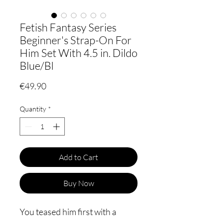
Fetish Fantasy Series
Beginner's Strap-On For
Him Set With 4.5 in. Dildo
Blue/Bl
Price
€49.90
Quantity
*
Add to Cart
Buy Now
You teased him first with a