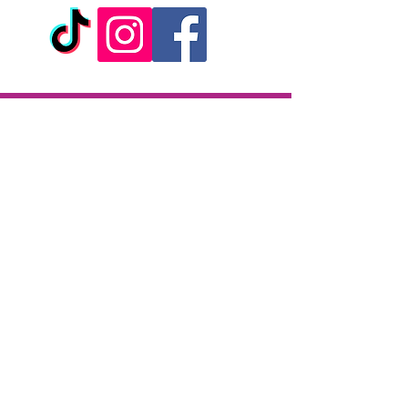
Livraison
Livraison en 2h partout sur l'île
Paiement à la livraison
CB / Espèces
7j/7 de 10h à 22h
Click & Collect
KAZA CBD
12 rue de la République
97133 Gustavia
Saint-Barthélemy
Lundi-Samedi : 10 h - 19 h30