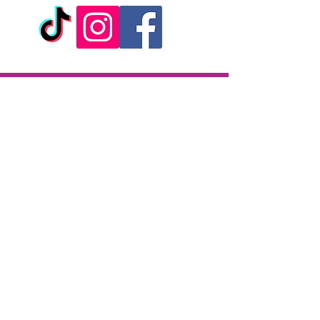
Livraison
Livraison en 2h partout sur l'île
Paiement à la livraison
CB / Espèces
7j/7 de 10h à 22h
Click & Collect
KAZA CBD
12 rue de la République
97133 Gustavia
Saint-Barthélemy
Lundi-Samedi : 10 h - 19 h30