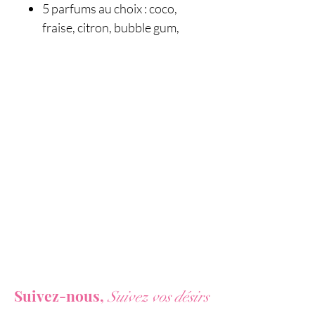
5 parfums au choix : coco,
fraise, citron, bubble gum,
chocolat
Vous ne voulez rien rater de nos actualités ?
Suivez-nous,
Suivez vos désirs