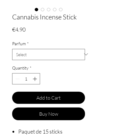
Cannabis Incense Stick
Price
€4.90
Parfum
*
Quantity
*
Add to Cart
Buy Now
Paquet de 15 sticks