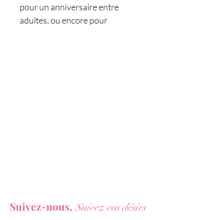
pour un anniversaire entre
adultes, ou encore pour
décorer une love room ou une
salle de massages érotiques.
Caractéristiques :
- 1 paquet de 6 bougies pénis en
érection
- Pour le fun : anniversaire,
EVJF / enterrement de vie de
jeune fille - Pour le sexe :
ambiance coquine
- Dimensions des bougies : 7,3 x
1 cm
Vous ne voulez rien rater de nos actualités ?
- Marque : Fun Novelties
Suivez-nous,
Suivez vos désirs