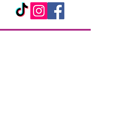
Livraison
Livraison en 2h partout sur l'île
Paiement à la livraison
CB / Espèces
7j/7 de 10h à 22h
Click & Collect
KAZA CBD
12 rue de la République
97133 Gustavia
Saint-Barthélemy
Lundi-Samedi : 10 h - 19 h30